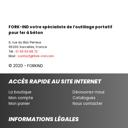
FORK-IND votre spécialiste de l’outillage portatif
pour fer à béton
6, rue du Bas Perreux
95200 Sarcelles, France
Tél :
01 39 93 88 72
Mail :
contact@fork-ind.com
© 2020 - FORKIND
ACCÈS RAPIDE AU SITE INTERNET
La boutique
Découvrez-nous
Mon compte
Catalogues
Mon panier
Nous contacter
INFORMATIONS LÉGALES