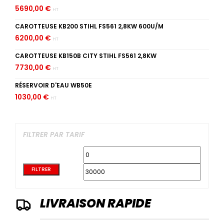
5690,00
€
HT
CAROTTEUSE KB200 STIHL FS561 2,8KW 600U/M
6200,00
€
HT
CAROTTEUSE KB150B CITY STIHL FS561 2,8KW
7730,00
€
HT
RÉSERVOIR D'EAU WB50E
1030,00
€
HT
FILTRER PAR TARIF
Prix
Prix
min
max
FILTRER
LIVRAISON RAPIDE