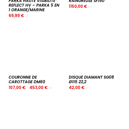
PARKA HAUTE VISIBILITÉ
RAINUREUSE SF150
REFLECT HV – PARKA 5 EN
1150,00
€
HT
1 ORANGE/MARINE
69,99
€
HT
Ce
produit
a
plusieurs
variations.
Les
options
peuvent
être
choisies
COURONNE DE
DISQUE DIAMANT SG08
sur
CAROTTAGE DM60
Ø115 22,2
la
107,00
€
453,00
€
42,00
€
–
HT
HT
page
Ce
du
produit
produit
a
plusieurs
variations.
Les