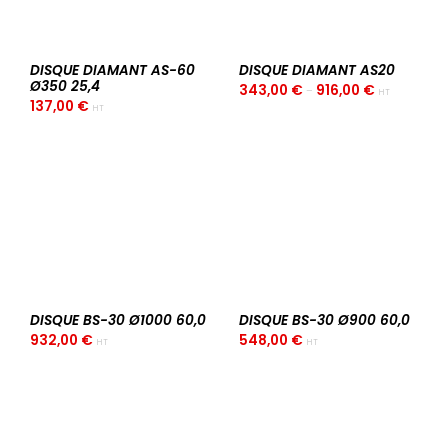
options
peuvent
être
choisies
DISQUE DIAMANT AS-60
DISQUE DIAMANT AS20
sur
Ø350 25,4
343,00
€
916,00
€
–
HT
la
137,00
€
HT
Ce
page
produit
du
a
produit
plusieurs
variations.
Les
options
peuvent
être
choisies
DISQUE BS-30 Ø1000 60,0
sur
DISQUE BS-30 Ø900 60,0
932,00
€
la
548,00
€
HT
HT
page
du
produit