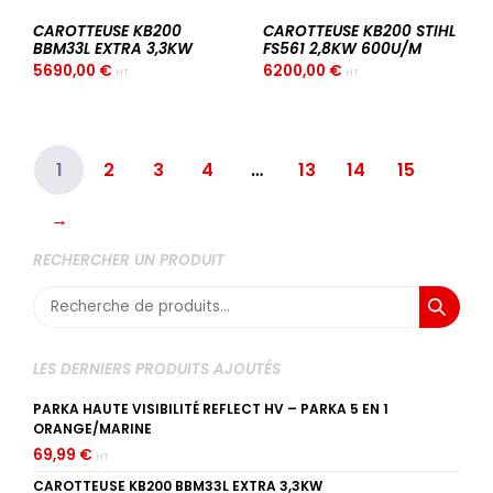
CAROTTEUSE KB200
CAROTTEUSE KB200 STIHL
BBM33L EXTRA 3,3KW
FS561 2,8KW 600U/M
5690,00
€
6200,00
€
HT
HT
1
2
3
4
…
13
14
15
→
RECHERCHER UN PRODUIT
Recherche
pour :
LES DERNIERS PRODUITS AJOUTÉS
PARKA HAUTE VISIBILITÉ REFLECT HV – PARKA 5 EN 1
ORANGE/MARINE
69,99
€
HT
CAROTTEUSE KB200 BBM33L EXTRA 3,3KW