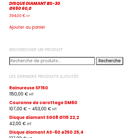
DISQUE DIAMANT BS-30
Ø650 60,0
394,00
€
HT
Ajouter au panier
RECHERCHER UN PRODUIT
Recherche
Recherche
pour :
LES DERNIERS PRODUITS AJOUTÉS
Rainureuse SF150
1150,00
€
HT
Couronne de carottage DM60
107,00
€
–
453,00
€
HT
Disque diamant SG08 Ø115 22,2
42,00
€
HT
Disque diamant AS-60 ø350 25,4