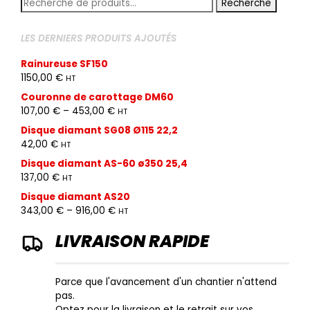
Recherche
Recherche
pour :
LES DERNIERS PRODUITS AJOUTÉS
Rainureuse SF150
1150,00
€
HT
Couronne de carottage DM60
107,00
€
–
453,00
€
HT
Disque diamant SG08 Ø115 22,2
42,00
€
HT
Disque diamant AS-60 ø350 25,4
137,00
€
HT
Disque diamant AS20
343,00
€
–
916,00
€
HT
LIVRAISON RAPIDE
Parce que l'avancement d'un chantier n'attend
pas.
Optez pour la livraison et le retrait sur vos