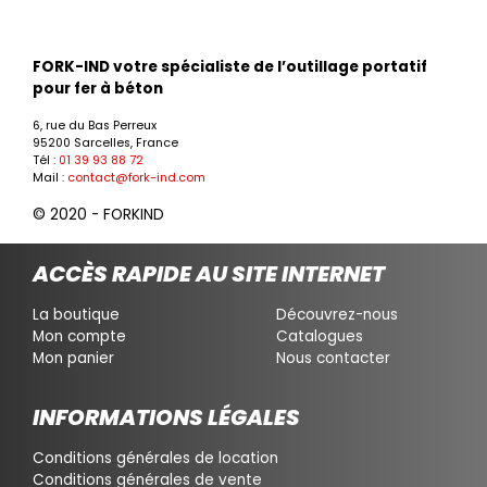
FORK-IND votre spécialiste de l’outillage portatif
pour fer à béton
6, rue du Bas Perreux
95200 Sarcelles, France
Tél :
01 39 93 88 72
Mail :
contact@fork-ind.com
© 2020 - FORKIND
ACCÈS RAPIDE AU SITE INTERNET
La boutique
Découvrez-nous
Mon compte
Catalogues
Mon panier
Nous contacter
INFORMATIONS LÉGALES
Conditions générales de location
Conditions générales de vente