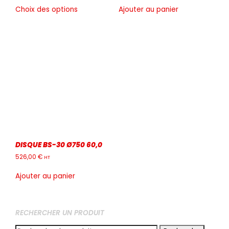
Ce
Choix des options
Ajouter au panier
produit
a
plusieurs
variations.
Les
options
peuvent
être
choisies
sur
la
page
du
DISQUE BS-30 Ø750 60,0
produit
526,00
€
HT
Ajouter au panier
RECHERCHER UN PRODUIT