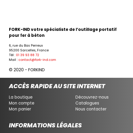
FORK-IND votre spécialiste de l’outillage portatif
pour fer à béton
6, rue du Bas Perreux
95200 Sarcelles, France
Tél :
01 39 93 88 72
Mail :
contact@fork-ind.com
© 2020 - FORKIND
ACCÈS RAPIDE AU SITE INTERNET
La boutique
Découvrez-nous
Mon compte
Catalogues
Mon panier
Nous contacter
INFORMATIONS LÉGALES