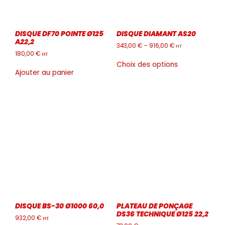
DISQUE DF70 POINTE Ø125
DISQUE DIAMANT AS20
A22,2
343,00
€
–
916,00
€
HT
180,00
€
HT
Ce
Choix des options
produit
Ajouter au panier
a
plusieurs
variations.
Les
options
peuvent
être
choisies
sur
la
page
du
produit
DISQUE BS-30 Ø1000 60,0
PLATEAU DE PONÇAGE
DS36 TECHNIQUE Ø125 22,2
932,00
€
HT