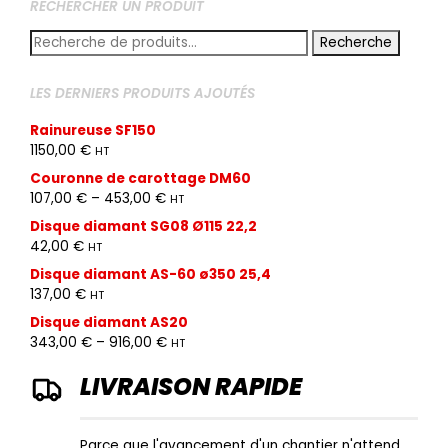
RECHERCHER UN PRODUIT
Recherche
Recherche
pour :
LES DERNIERS PRODUITS AJOUTÉS
Rainureuse SF150
1150,00
€
HT
Couronne de carottage DM60
107,00
€
–
453,00
€
HT
Disque diamant SG08 Ø115 22,2
42,00
€
HT
Disque diamant AS-60 ø350 25,4
137,00
€
HT
Disque diamant AS20
343,00
€
–
916,00
€
HT
LIVRAISON RAPIDE
Parce que l'avancement d'un chantier n'attend