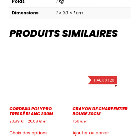
Poids
1 kg
Dimensions
1 × 30 × 1 cm
PRODUITS SIMILAIRES
PACK X120
CORDEAU POLYPRO
CRAYON DE CHARPENTIER
TRESSÉ BLANC 200M
ROUGE 30CM
20,89
€
–
26,68
€
1,50
€
HT
HT
Ce
Choix des options
Ajouter au panier
produit