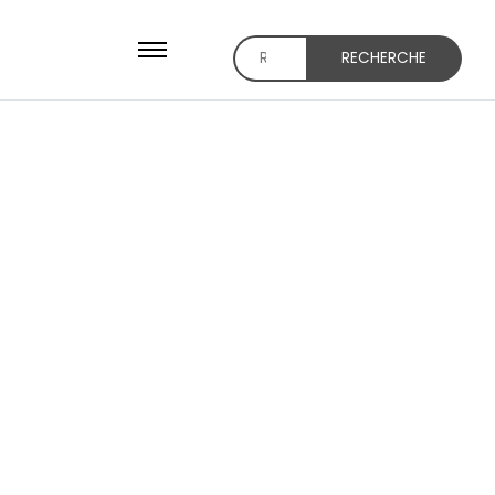
RECHERCHE
Recherche
pour :
PACK X120