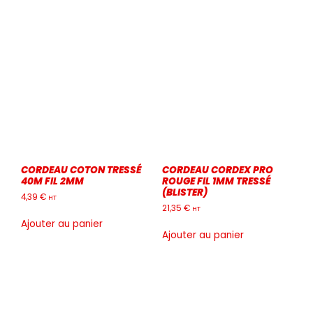
a
plusieurs
variations.
Les
options
peuvent
être
choisies
sur
la
page
du
CORDEAU COTON TRESSÉ
CORDEAU CORDEX PRO
produit
40M FIL 2MM
ROUGE FIL 1MM TRESSÉ
(BLISTER)
4,39
€
HT
21,35
€
HT
Ajouter au panier
Ajouter au panier