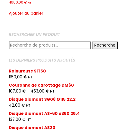
4600,00
€
HT
Ajouter au panier
RECHERCHER UN PRODUIT
Recherche
Recherche
pour :
LES DERNIERS PRODUITS AJOUTÉS
Rainureuse SF150
1150,00
€
HT
Couronne de carottage DM60
107,00
€
–
453,00
€
HT
Disque diamant SG08 Ø115 22,2
42,00
€
HT
Disque diamant AS-60 ø350 25,4
137,00
€
HT
Disque diamant AS20