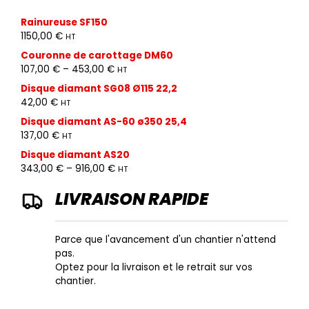
choisies
sur
Rainureuse SF150
la
1150,00
€
HT
page
Couronne de carottage DM60
du
107,00
€
–
453,00
€
produit
HT
Disque diamant SG08 Ø115 22,2
42,00
€
HT
Disque diamant AS-60 ø350 25,4
137,00
€
HT
Disque diamant AS20
343,00
€
–
916,00
€
HT
LIVRAISON RAPIDE
Parce que l'avancement d'un chantier n'attend
pas.
Optez pour la livraison et le retrait sur vos
chantier.