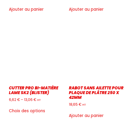
Ajouter au panier
Ajouter au panier
CUTTER PRO BI-MATIÈRE
RABOT SANS AILETTE POUR
LAME SK2 (BLISTER)
PLAQUE DE PLÂTRE 250 X
42MM
6,62
€
–
13,06
€
HT
18,65
€
HT
Ce
Choix des options
produit
Ajouter au panier
a
plusieurs
variations.