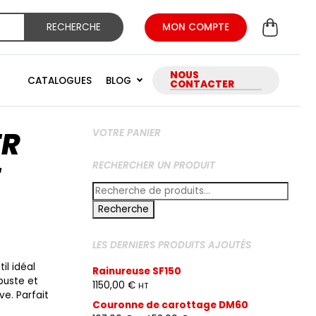
RECHERCHE
MON COMPTE
NOUS
CATALOGUES
BLOG
CONTACTER
ER
VOTRE PANIER
E
RECHERCHER UN PRODUIT
Recherche
pour :
Recherche
LES DERNIERS PRODUITS AJOUTÉS
il idéal
Rainureuse SF150
buste et
1150,00
€
HT
ve. Parfait
Couronne de carottage DM60