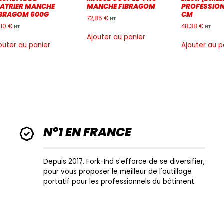
LATRIER MANCHE
MANCHE FIBRAGOM
PROFESSION
IBRAGOM 600G
CM
72,85
€
HT
,10
€
48,38
€
HT
HT
Ajouter au panier
outer au panier
Ajouter au p
N°1 EN FRANCE
Depuis 2017, Fork-Ind s'efforce de se diversifier,
pour vous proposer le meilleur de l'outillage
portatif pour les professionnels du bâtiment.