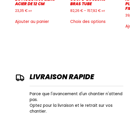
ACIER DE 12 CM
BRAS TUBE
P
F
23,35
€
82,26
€
–
157,92
€
HT
HT
39
Ce
Ajouter au panier
Choix des options
produit
Aj
a
plusieurs
variations.
Les
options
peuvent
être
choisies
LIVRAISON RAPIDE
sur
la
page
du
Parce que l'avancement d'un chantier n'attend
produit
pas.
Optez pour la livraison et le retrait sur vos
chantier.