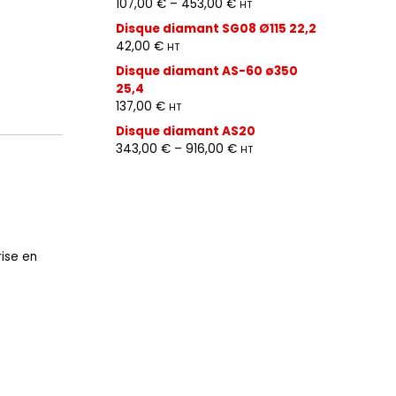
107,00
€
–
453,00
€
HT
Disque diamant SG08 Ø115 22,2
42,00
€
HT
Disque diamant AS-60 ø350
25,4
137,00
€
HT
Disque diamant AS20
343,00
€
–
916,00
€
HT
rise en