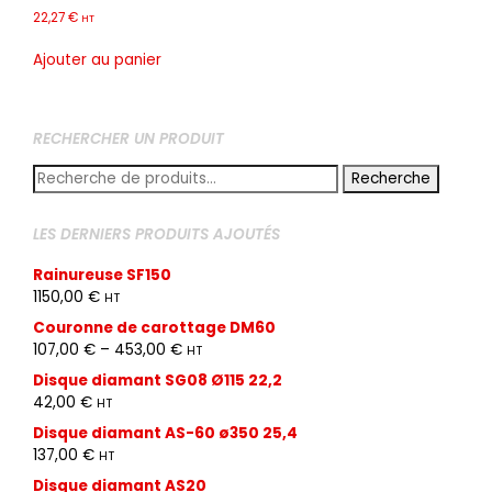
22,27
€
HT
Ajouter au panier
RECHERCHER UN PRODUIT
Recherche
Recherche
pour :
LES DERNIERS PRODUITS AJOUTÉS
Rainureuse SF150
1150,00
€
HT
Couronne de carottage DM60
107,00
€
–
453,00
€
HT
Disque diamant SG08 Ø115 22,2
42,00
€
HT
Disque diamant AS-60 ø350 25,4
137,00
€
HT
Disque diamant AS20