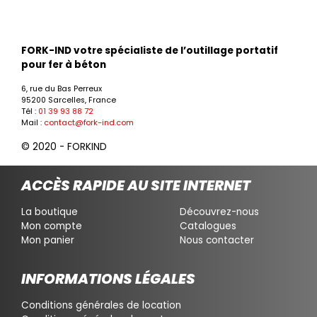
FORK-IND votre spécialiste de l’outillage portatif
pour fer à béton
6, rue du Bas Perreux
95200 Sarcelles, France
Tél :
01 39 93 88 72
Mail :
contact@fork-ind.com
© 2020 - FORKIND
ACCÈS RAPIDE AU SITE INTERNET
La boutique
Découvrez-nous
Mon compte
Catalogues
Mon panier
Nous contacter
INFORMATIONS LÉGALES
Conditions générales de location