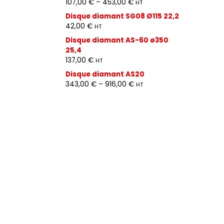
107,00
€
–
453,00
€
HT
Disque diamant SG08 Ø115 22,2
42,00
€
HT
Disque diamant AS-60 ø350
25,4
137,00
€
HT
Disque diamant AS20
343,00
€
–
916,00
€
HT