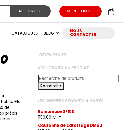
RECHERCHE
MON COMPTE
NOUS
CATALOGUES
BLOG
CONTACTER
00
VOTRE PANIER
RECHERCHER UN PRODUIT
Recherche
pour :
Recherche
ter
LES DERNIERS PRODUITS AJOUTÉS
iable. Elle
ux de
Rainureuse SF150
es précis
1150,00
€
HT
que et
Couronne de carottage DM60