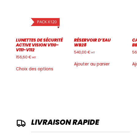
PACK X120
LUNETTES DE SÉCURITÉ
RÉSERVOIR D’EAU
C
ACTIVE VISION V110-
WB28
B
V111-V112
540,00
€
56
HT
156,60
€
HT
Ajouter au panier
Aj
Ce
Choix des options
produit
a
plusieurs
variations.
Les
options
peuvent
être
choisies
LIVRAISON RAPIDE
sur
la