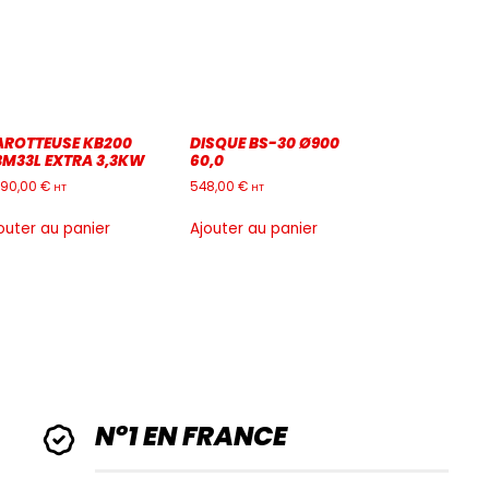
AROTTEUSE KB200
DISQUE BS-30 Ø900
BM33L EXTRA 3,3KW
60,0
90,00
€
548,00
€
HT
HT
outer au panier
Ajouter au panier
N°1 EN FRANCE