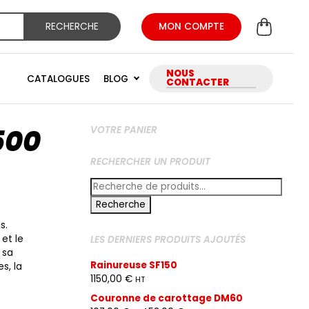
RECHERCHE
MON COMPTE
NOUS
CATALOGUES
BLOG
CONTACTER
500
VOTRE PANIER
RECHERCHER UN PRODUIT
Recherche
pour :
Recherche
s.
 et le
LES DERNIERS PRODUITS AJOUTÉS
 sa
Rainureuse SF150
s, la
1150,00
€
HT
Couronne de carottage DM60