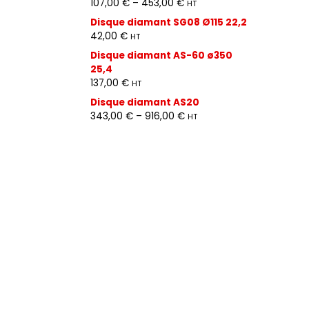
107,00
€
–
453,00
€
HT
Disque diamant SG08 Ø115 22,2
42,00
€
HT
Disque diamant AS-60 ø350
25,4
137,00
€
HT
Disque diamant AS20
343,00
€
–
916,00
€
HT