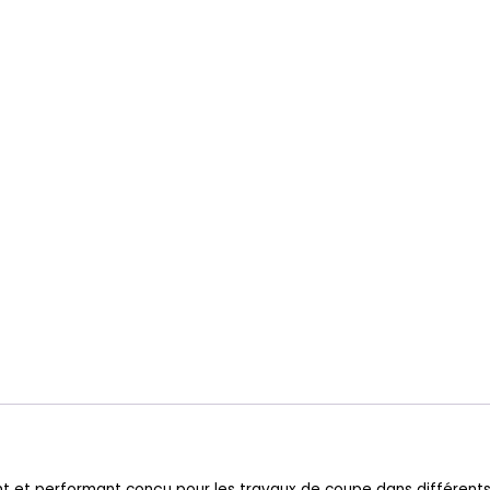
ent et performant conçu pour les travaux de coupe dans différent