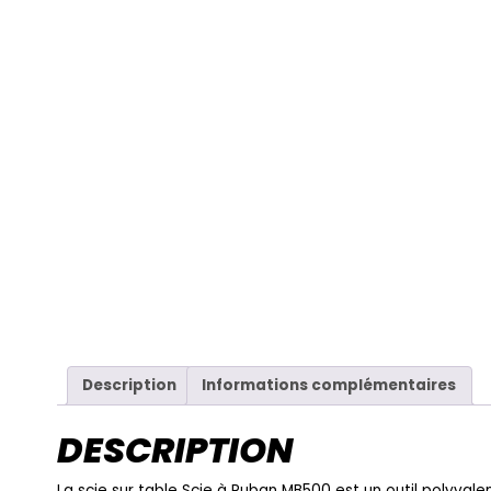
Description
Informations complémentaires
DESCRIPTION
La scie sur table Scie à Ruban MB500 est un outil polyval