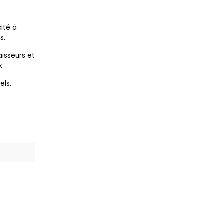
ité à
s.
aisseurs et
x.
els.