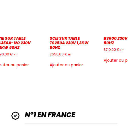
IE SUR TABLE
SCIE SUR TABLE
BS600 230V
S350A-120 230V
TS250A 230V 1,3KW
50HZ
,2KW 50HZ
50HZ
3710,00
€
HT
90,00
€
2650,00
€
HT
HT
Ajouter au p
outer au panier
Ajouter au panier
N°1 EN FRANCE