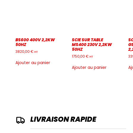
BS600 400V 2,2KW
SCIE SUR TABLE
SC
50HZ
MS400 230V 2,2KW
G
50HZ
2
3820,00
€
HT
1750,00
€
33
HT
Ajouter au panier
Ajouter au panier
Aj
LIVRAISON RAPIDE