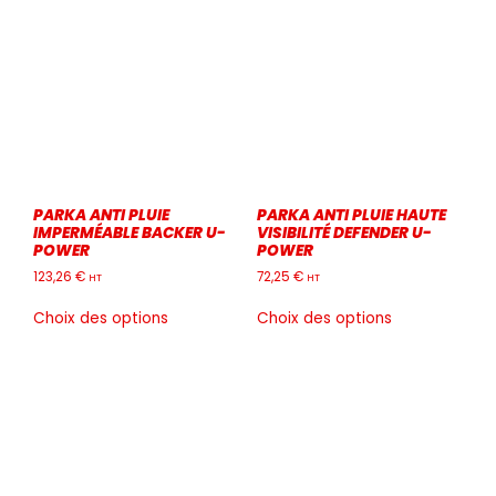
PARKA ANTI PLUIE
PARKA ANTI PLUIE HAUTE
IMPERMÉABLE BACKER U-
VISIBILITÉ DEFENDER U-
POWER
POWER
123,26
€
72,25
€
HT
HT
Ce
Ce
Choix des options
Choix des options
produit
produit
a
a
plusieurs
plusieurs
variations.
variations.
Les
Les
options
options
peuvent
peuvent
être
être