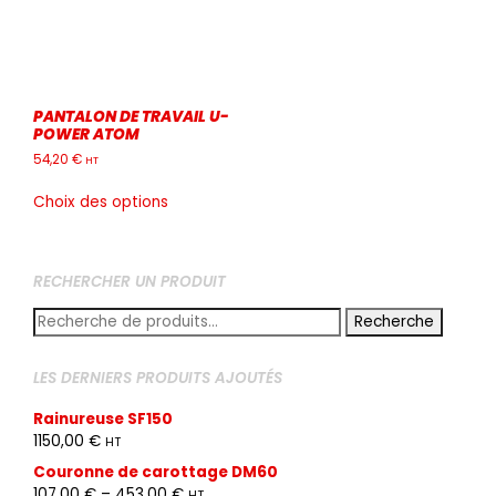
choisies
choisies
sur
sur
la
la
page
page
du
du
PANTALON DE TRAVAIL U-
produit
produit
POWER ATOM
54,20
€
HT
Ce
Choix des options
produit
a
plusieurs
variations.
RECHERCHER UN PRODUIT
Les
Recherche
options
Recherche
pour :
peuvent
être
LES DERNIERS PRODUITS AJOUTÉS
choisies
sur
Rainureuse SF150
la
1150,00
€
HT
page
Couronne de carottage DM60
du
107,00
€
–
453,00
€
produit
HT